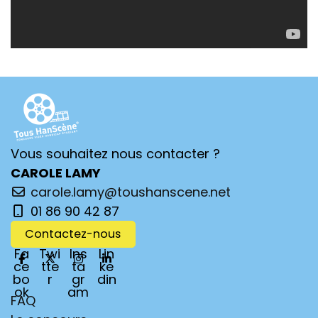
Vous souhaitez nous contacter ?
CAROLE LAMY
carole.lamy@toushanscene.net
01 86 90 42 87
Contactez-nous
Fa
Twi
Ins
Lin
ce
tte
ta
ke
bo
r
gr
din
ok
am
FAQ