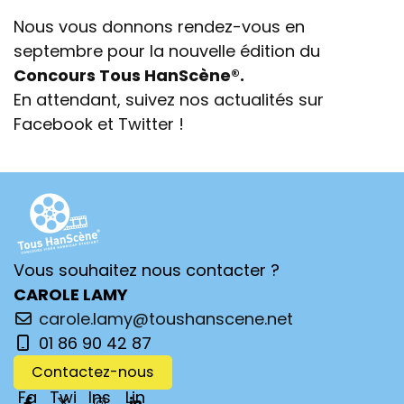
Nous vous donnons rendez-vous en
septembre pour la nouvelle édition du
Concours Tous HanScène®.
En attendant, suivez nos actualités sur
Facebook
et
Twitter
!
Vous souhaitez nous contacter ?
CAROLE LAMY
carole.lamy@toushanscene.net
01 86 90 42 87
Contactez-nous
Fa
Twi
Ins
Lin