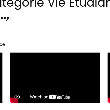
tégorie Vie Etudia
nuage
rce