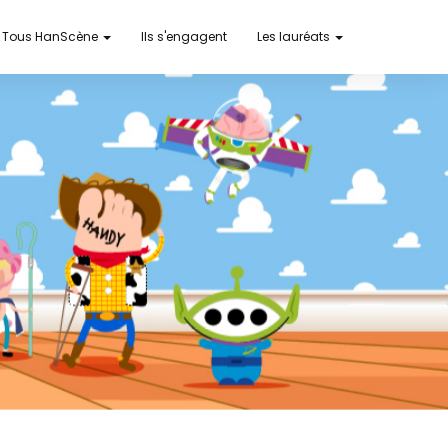
Tous HanScène
Ils s'engagent
Les lauréats