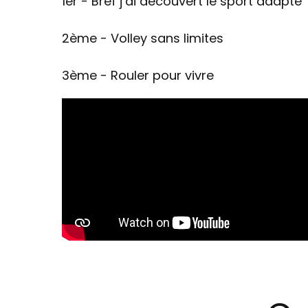
1er - Bref j’ai découvert le sport adapté
2ème - Volley sans limites
3ème - Rouler pour vivre