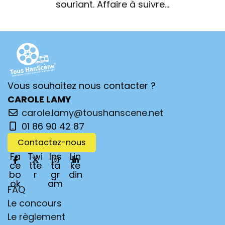
souriant. Affaire à suivre...
Vous souhaitez nous contacter ?
CAROLE LAMY
carole.lamy@toushanscene.net
01 86 90 42 87
Contactez-nous
Fa
Twi
Ins
Lin
ce
tte
ta
ke
bo
r
gr
din
ok
am
FAQ
Le concours
Le règlement