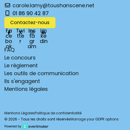
carole.lamy@toushanscene.net
01 86 90 42 87
Contactez-nous
Fa
Twi
Ins
Lin
ce
tte
ta
ke
bo
r
gr
din
ok
am
FAQ
Le concours
Le règlement
Les outils de communication
Ils s'engagent
Mentions légales
Mentions Légales
Politique de confidentialité
© 2026 - Tous les droits sont réservés
Manage your GDPR options
Powered by