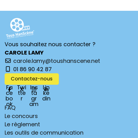
Vous souhaitez nous contacter ?
CAROLE LAMY
carole.lamy@toushanscene.net
01 86 90 42 87
Contactez-nous
Fa
Twi
Ins
Lin
ce
tte
ta
ke
bo
r
gr
din
ok
am
FAQ
Le concours
Le règlement
Les outils de communication