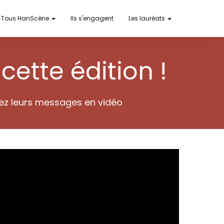
Tous HanScène
Ils s'engagent
Les lauréats
cette édition !
rez leurs messages en vidéo