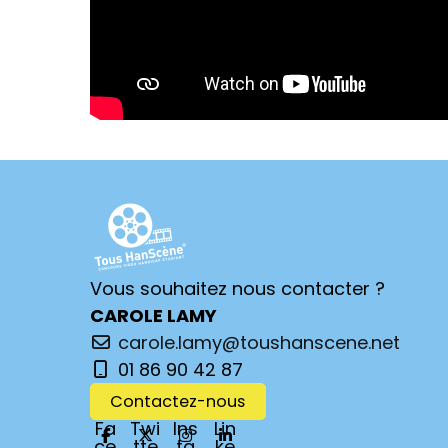
Vous souhaitez nous contacter ?
CAROLE LAMY
carole.lamy@toushanscene.net
01 86 90 42 87
Contactez-nous
Fa
Twi
Ins
Lin
ce
tte
ta
ke