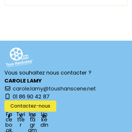
Vous souhaitez nous contacter ?
CAROLE LAMY
carole.lamy@toushanscene.net
01 86 90 42 87
Contactez-nous
Fa
Twi
Ins
Lin
ce
tte
ta
ke
bo
r
gr
din
ok
am