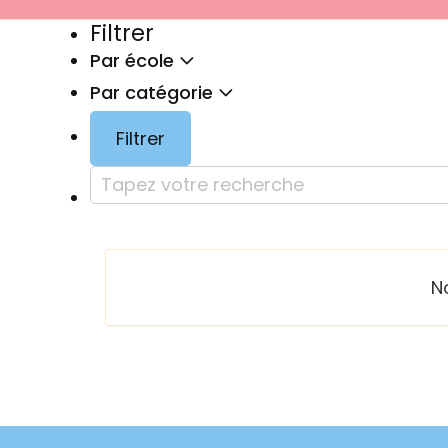
Filtrer
Par école
Par catégorie
Filtrer
N