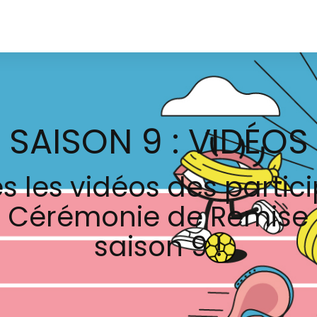
SAISON 9 : VIDÉOS
s les vidéos des partici
 Cérémonie de Remise d
saison 9 !