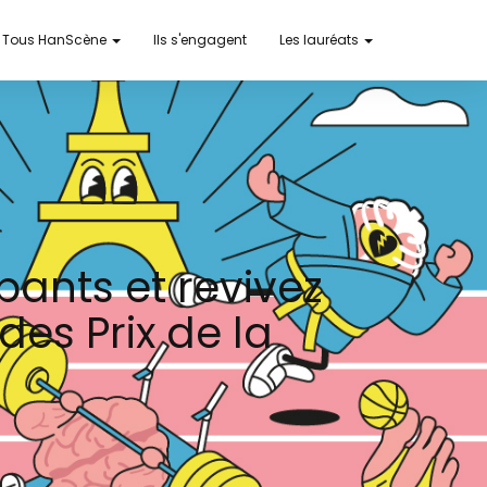
Tous HanScène
Ils s'engagent
Les lauréats
pants et revivez
es Prix de la